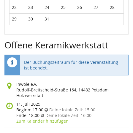
22
23
24
25
26
27
28
29
30
31
Offene Keramikwerkstatt
Der Buchungszeitraum für diese Veranstaltung
ist beendet.
Wo
Inwole e.V.
findet
Rudolf-Breitscheid-Straße 164, 14482 Potsdam
diese
Holzwerkstatt
Veranstaltung
Wann
11. Juli 2025
statt?
findet
Beginn:
17:00
Deine lokale Zeit:
15:00
diese
Ende:
18:00
Deine lokale Zeit:
16:00
Veranstaltung
Zum Kalender hinzufügen
statt?