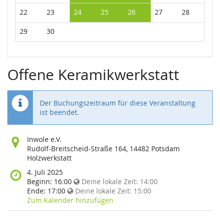
22
23
24
25
26
27
28
29
30
Offene Keramikwerkstatt
Der Buchungszeitraum für diese Veranstaltung
ist beendet.
Wo
Inwole e.V.
findet
Rudolf-Breitscheid-Straße 164, 14482 Potsdam
diese
Holzwerkstatt
Veranstaltung
Wann
4. Juli 2025
statt?
findet
Beginn:
16:00
Deine lokale Zeit:
14:00
diese
Ende:
17:00
Deine lokale Zeit:
15:00
Veranstaltung
Zum Kalender hinzufügen
statt?