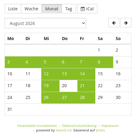
Liste
Woche
Monat
Tag
iCal
Montag
Dienstag
Mittwoch
Donnerstag
Freitag
Samstag
Sonnta
Mo
Di
Mi
Do
Fr
Sa
So
Kalender
1
2
3
4
5
6
7
8
9
10
11
12
13
14
15
16
17
18
19
20
21
22
23
24
25
26
27
28
29
30
31
Veranstalter kontaktieren
Datenschutzerklärung
Impressum
powered by
Inwole e.V.
basierend auf
pretix