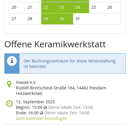
20
21
22
23
24
25
26
27
28
29
30
31
Offene Keramikwerkstatt
Der Buchungszeitraum für diese Veranstaltung
ist beendet.
Wo
Inwole e.V.
findet
Rudolf-Breitscheid-Straße 164, 14482 Potsdam
diese
Holzwerkstatt
Veranstaltung
Wann
12. September 2025
statt?
findet
Beginn:
15:00
Deine lokale Zeit:
13:00
diese
Ende:
16:00
Deine lokale Zeit:
14:00
Veranstaltung
Zum Kalender hinzufügen
statt?