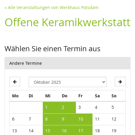
« Alle Veranstaltungen von Werkhaus Potsdam
Offene Keramikwerkstatt
Wählen Sie einen Termin aus
Andere Termine
Montag
Dienstag
Mittwoch
Donnerstag
Freitag
Samstag
Sonntag
Mo
Di
Mi
Do
Fr
Sa
So
Kalender
1
2
3
4
5
6
7
8
9
10
11
12
13
14
15
16
17
18
19