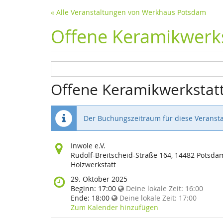
« Alle Veranstaltungen von Werkhaus Potsdam
Offene Keramikwerks
Offene Keramikwerkstat
Der Buchungszeitraum für diese Veransta
Wo
Inwole e.V.
findet
Rudolf-Breitscheid-Straße 164, 14482 Potsda
diese
Holzwerkstatt
Veranstaltung
Wann
29. Oktober 2025
statt?
findet
Beginn:
17:00
Deine lokale Zeit:
16:00
diese
Ende:
18:00
Deine lokale Zeit:
17:00
Veranstaltung
Zum Kalender hinzufügen
statt?