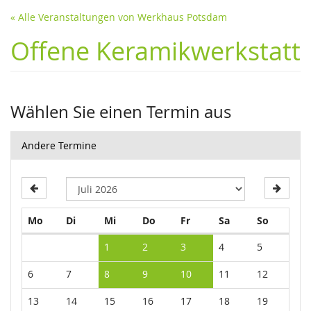
« Alle Veranstaltungen von Werkhaus Potsdam
Offene Keramikwerkstatt
Wählen Sie einen Termin aus
Andere Termine
Montag
Dienstag
Mittwoch
Donnerstag
Freitag
Samstag
Sonntag
Mo
Di
Mi
Do
Fr
Sa
So
Kalender
1
2
3
4
5
6
7
8
9
10
11
12
13
14
15
16
17
18
19