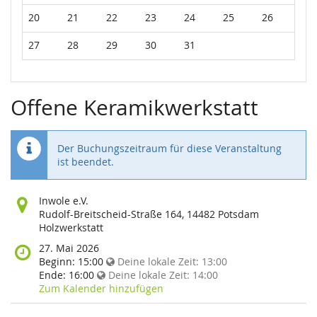
20
21
22
23
24
25
26
27
28
29
30
31
Offene Keramikwerkstatt
Der Buchungszeitraum für diese Veranstaltung
ist beendet.
Wo
Inwole e.V.
findet
Rudolf-Breitscheid-Straße 164, 14482 Potsdam
diese
Holzwerkstatt
Veranstaltung
Wann
27. Mai 2026
statt?
findet
Beginn:
15:00
Deine lokale Zeit:
13:00
diese
Ende:
16:00
Deine lokale Zeit:
14:00
Veranstaltung
Zum Kalender hinzufügen
statt?