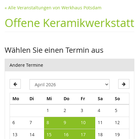
« Alle Veranstaltungen von Werkhaus Potsdam
Offene Keramikwerkstatt
Wählen Sie einen Termin aus
Andere Termine
Montag
Dienstag
Mittwoch
Donnerstag
Freitag
Samstag
Sonntag
Mo
Di
Mi
Do
Fr
Sa
So
Kalender
1
2
3
4
5
6
7
8
9
10
11
12
13
14
15
16
17
18
19