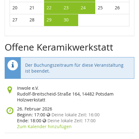
20
21
22
23
24
25
26
27
28
29
30
Offene Keramikwerkstatt
Der Buchungszeitraum für diese Veranstaltung
ist beendet.
Wo
Inwole e.V.
findet
Rudolf-Breitscheid-Straße 164, 14482 Potsdam
diese
Holzwerkstatt
Veranstaltung
Wann
26. Februar 2026
statt?
findet
Beginn:
17:00
Deine lokale Zeit:
16:00
diese
Ende:
18:00
Deine lokale Zeit:
17:00
Veranstaltung
Zum Kalender hinzufügen
statt?