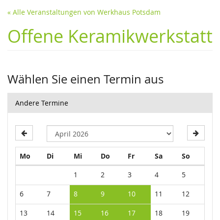
« Alle Veranstaltungen von Werkhaus Potsdam
Offene Keramikwerkstatt
Wählen Sie einen Termin aus
Andere Termine
Montag
Dienstag
Mittwoch
Donnerstag
Freitag
Samstag
Sonntag
Mo
Di
Mi
Do
Fr
Sa
So
Kalender
1
2
3
4
5
6
7
8
9
10
11
12
13
14
15
16
17
18
19