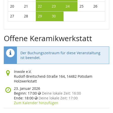
20
21
22
23
24
25
26
27
28
29
30
Offene Keramikwerkstatt
Der Buchungszeitraum für diese Veranstaltung
ist beendet.
Wo
Inwole e.V.
findet
Rudolf-Breitscheid-Straße 164, 14482 Potsdam
diese
Holzwerkstatt
Veranstaltung
Wann
23. Januar 2026
statt?
findet
Beginn:
17:00
Deine lokale Zeit:
16:00
diese
Ende:
18:00
Deine lokale Zeit:
17:00
Veranstaltung
Zum Kalender hinzufügen
statt?