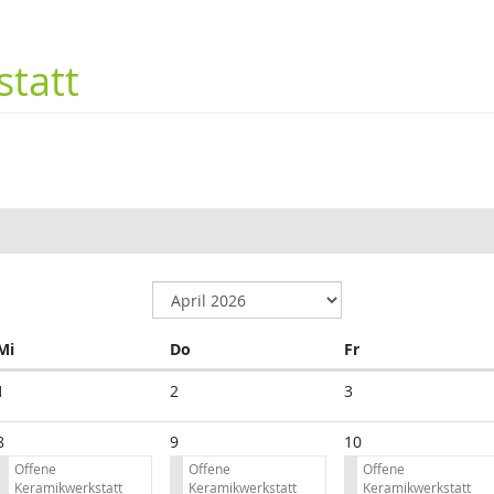
tatt
Mittwoch
Donnerstag
Freitag
Mi
Do
Fr
1
2
3
8
9
10
Offene
Offene
Offene
Keramikwerkstatt
Keramikwerkstatt
Keramikwerkstatt