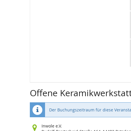
Offene Keramikwerkstat
Der Buchungszeitraum für diese Veransta
Wo
Inwole e.V.