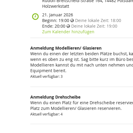
findet
Rudolf-Breitscheid-Straße 164, 14482 Potsda
diese
Holzwerkstatt
Veranstaltung
Wann
21. Januar 2026
statt?
findet
Beginn:
19:00
Deine lokale Zeit:
18:00
diese
Ende:
20:00
Deine lokale Zeit:
19:00
Veranstaltung
Zum Kalender hinzufügen
statt?
Anmeldung Modellieren/ Glasieren
Wenn du einen der letzten beiden Plätze buchst, k
wenn es oben zu eng ist. Sag bitte kurz im Büro be
Modellieren kannst du mit nach unten nehmen und 
Equipment bereit.
Aktuell verfügbar: 3
Anmeldung Drehscheibe
Wenn du einen Platz für eine Drehscheibe reservier
Platz zum Modellieren/ Glasieren reservieren.
Aktuell verfügbar: 4