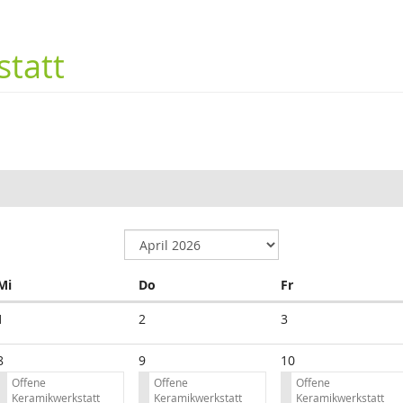
tatt
Mittwoch
Donnerstag
Freitag
Mi
Do
Fr
1
2
3
8
9
10
Offene
Offene
Offene
Keramikwerkstatt
Keramikwerkstatt
Keramikwerkstatt