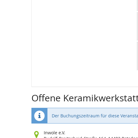
Offene Keramikwerkstat
Der Buchungszeitraum für diese Veransta
Wo
Inwole e.V.