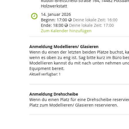
findet
Rudolf-Breitscheid-Straße 164, 14482 Potsda
diese
Holzwerkstatt
Veranstaltung
Wann
14. Januar 2026
statt?
findet
Beginn:
17:00
Deine lokale Zeit:
16:00
diese
Ende:
18:00
Deine lokale Zeit:
17:00
Veranstaltung
Zum Kalender hinzufügen
statt?
Anmeldung Modellieren/ Glasieren
Wenn du einen der letzten beiden Plätze buchst, k
wenn es oben zu eng ist. Sag bitte kurz im Büro be
Modellieren kannst du mit nach unten nehmen und 
Equipment bereit.
Aktuell verfügbar: 1
Anmeldung Drehscheibe
Wenn du einen Platz für eine Drehscheibe reservier
Platz zum Modellieren/ Glasieren reservieren.