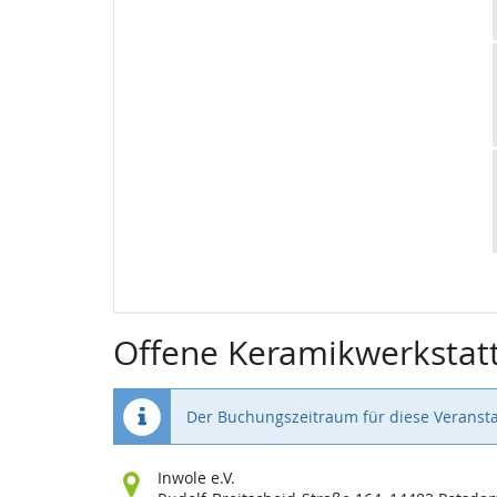
Offene Keramikwerkstat
Der Buchungszeitraum für diese Veransta
Wo
Inwole e.V.