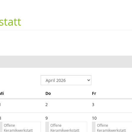
tatt
Mittwoch
Donnerstag
Freitag
Mi
Do
Fr
1
2
3
8
9
10
Offene
Offene
Offene
Keramikwerkstatt
Keramikwerkstatt
Keramikwerkstatt