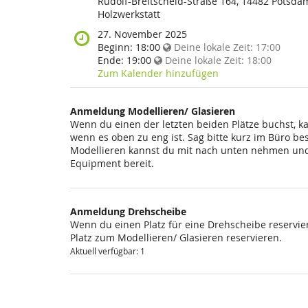
findet
Rudolf-Breitscheid-Straße 164, 14482 Potsda
diese
Holzwerkstatt
Veranstaltung
Wann
27. November 2025
statt?
findet
Beginn:
18:00
Deine lokale Zeit:
17:00
diese
Ende:
19:00
Deine lokale Zeit:
18:00
Veranstaltung
Zum Kalender hinzufügen
statt?
Anmeldung Modellieren/ Glasieren
Wenn du einen der letzten beiden Plätze buchst, k
wenn es oben zu eng ist. Sag bitte kurz im Büro be
Modellieren kannst du mit nach unten nehmen und 
Equipment bereit.
Anmeldung Drehscheibe
Wenn du einen Platz für eine Drehscheibe reservier
Platz zum Modellieren/ Glasieren reservieren.
Aktuell verfügbar: 1