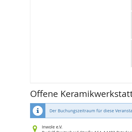
Offene Keramikwerkstat
Der Buchungszeitraum für diese Veransta
Wo
Inwole e.V.