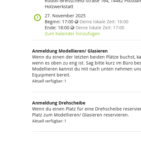
findet
Rudolf-Breitscheid-Straße 164, 14482 Potsda
diese
Holzwerkstatt
Veranstaltung
Wann
27. November 2025
statt?
findet
Beginn:
17:00
Deine lokale Zeit:
16:00
diese
Ende:
18:00
Deine lokale Zeit:
17:00
Veranstaltung
Zum Kalender hinzufügen
statt?
Anmeldung Modellieren/ Glasieren
Wenn du einen der letzten beiden Plätze buchst, k
wenn es oben zu eng ist. Sag bitte kurz im Büro be
Modellieren kannst du mit nach unten nehmen und 
Equipment bereit.
Aktuell verfügbar: 1
Anmeldung Drehscheibe
Wenn du einen Platz für eine Drehscheibe reservier
Platz zum Modellieren/ Glasieren reservieren.
Aktuell verfügbar: 1