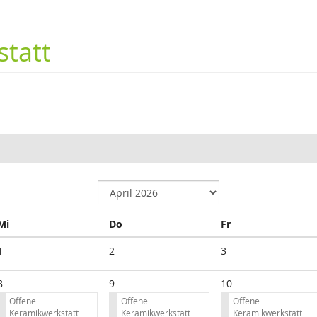
tatt
Mittwoch
Donnerstag
Freitag
Mi
Do
Fr
1
2
3
8
9
10
Offene
Offene
Offene
Keramikwerkstatt
Keramikwerkstatt
Keramikwerkstatt