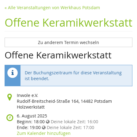
« Alle Veranstaltungen von Werkhaus Potsdam
Offene Keramikwerkstatt
Zu anderem Termin wechseln
Offene Keramikwerkstatt
Der Buchungszeitraum für diese Veranstaltung
ist beendet.
Wo
Inwole e.V.
findet
Rudolf-Breitscheid-Straße 164, 14482 Potsdam
diese
Holzwerkstatt
Veranstaltung
Wann
6. August 2025
statt?
findet
Beginn:
18:00
Deine lokale Zeit:
16:00
diese
Ende:
19:00
Deine lokale Zeit:
17:00
Veranstaltung
Zum Kalender hinzufügen