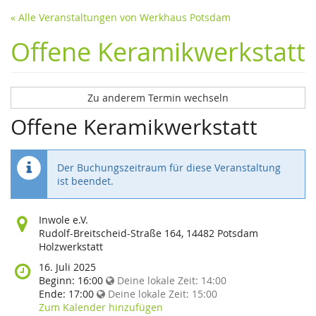
« Alle Veranstaltungen von Werkhaus Potsdam
Offene Keramikwerkstatt
Zu anderem Termin wechseln
Offene Keramikwerkstatt
Der Buchungszeitraum für diese Veranstaltung
ist beendet.
Wo
Inwole e.V.
findet
Rudolf-Breitscheid-Straße 164, 14482 Potsdam
diese
Holzwerkstatt
Veranstaltung
Wann
16. Juli 2025
statt?
findet
Beginn:
16:00
Deine lokale Zeit:
14:00
diese
Ende:
17:00
Deine lokale Zeit:
15:00
Veranstaltung
Zum Kalender hinzufügen