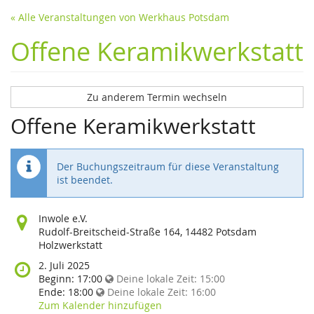
« Alle Veranstaltungen von Werkhaus Potsdam
Offene Keramikwerkstatt
Zu anderem Termin wechseln
Offene Keramikwerkstatt
Der Buchungszeitraum für diese Veranstaltung
ist beendet.
Wo
Inwole e.V.
findet
Rudolf-Breitscheid-Straße 164, 14482 Potsdam
diese
Holzwerkstatt
Veranstaltung
Wann
2. Juli 2025
statt?
findet
Beginn:
17:00
Deine lokale Zeit:
15:00
diese
Ende:
18:00
Deine lokale Zeit:
16:00
Veranstaltung
Zum Kalender hinzufügen