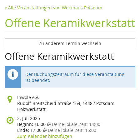
« Alle Veranstaltungen von Werkhaus Potsdam
Offene Keramikwerkstatt
Zu anderem Termin wechseln
Offene Keramikwerkstatt
Der Buchungszeitraum für diese Veranstaltung
ist beendet.
Wo
Inwole e.V.
findet
Rudolf-Breitscheid-Straße 164, 14482 Potsdam
diese
Holzwerkstatt
Veranstaltung
Wann
2. Juli 2025
statt?
findet
Beginn:
16:00
Deine lokale Zeit:
14:00
diese
Ende:
17:00
Deine lokale Zeit:
15:00
Veranstaltung
Zum Kalender hinzufügen