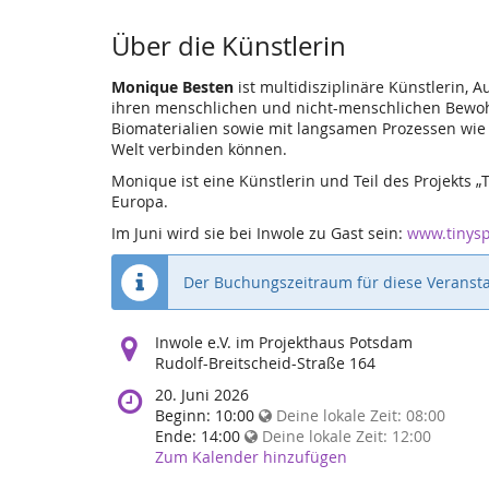
Über die Künstlerin
Monique Besten
ist multidisziplinäre Künstlerin, 
ihren menschlichen und nicht-menschlichen Bewohner
Biomaterialien sowie mit langsamen Prozessen wie G
Welt verbinden können.
Monique ist eine Künstlerin und Teil des Projekts
Europa.
Im Juni wird sie bei Inwole zu Gast sein:
www.tinys
Der Buchungszeitraum für diese Veransta
Wo
Inwole e.V. im Projekthaus Potsdam
findet
Rudolf-Breitscheid-Straße 164
diese
Wann
20. Juni 2026
Veranstaltung
findet
Beginn:
10:00
Deine lokale Zeit:
08:00
statt?
diese
Ende:
14:00
Deine lokale Zeit:
12:00
Veranstaltung
Zum Kalender hinzufügen
statt?