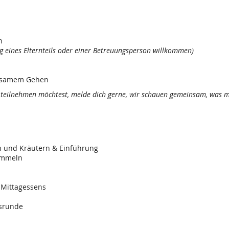
n
ng eines Elternteils oder einer Betreuungsperson willkommen)
ngsamem Gehen
 teilnehmen möchtest, melde dich gerne, wir schauen gemeinsam, was mö
n und Kräutern & Einführung
ammeln
Mittagessens
ssrunde