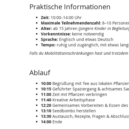
Praktische Informationen
Zeit:
10:00–14:00 Uhr
Maximale Teilnehmendenzahl:
8–10 Persone
Alter:
ab 15 Jahren
(jüngere Kinder in Begleitu
Vorkenntnisse:
keine notwendig
Sprache:
Englisch und etwas Deutsch
Tempo:
ruhig und zugänglich, mit etwas la
Falls du Mobilitätseinschränkungen hast und trotzdem
Ablauf
10:00
Begrüßung mit Tee aus lokalen Pflanze
10:15
Geführter Spaziergang & achtsames S
11:00
Zeit mit Pflanzen verbringen
11:40
Kreative Arbeitsphase
12:20
Gemeinsames Vorbereiten & Essen des 
13:10
Seedbombs herstellen
13:30
Austausch, Rezepte, Fragen & Abschlu
14:00
Ende