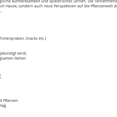
ogische Aufmerksamkeit und spielerisches Lernen. Die Teilnehmen
 Hause, sondern auch neue Perspektiven auf die Pflanzenwelt des
.
Tintenproben, Snacks etc.)
gekündigt wird)
ngsamen Gehen
t
t Pflanzen
ltag